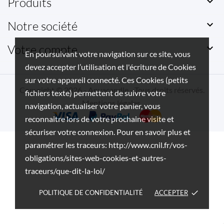
Produits

Notre société

Votre compte

En poursuivant votre navigation sur ce site, vous
devez accepter l’utilisation et l'écriture de Cookies
sur votre appareil connecté. Ces Cookies (petits
Copyright © 2026 - Anyacandle - Tous droits réservés.
fichiers texte) permettent de suivre votre
Mentions légales
.
navigation, actualiser votre panier, vous
reconnaitre lors de votre prochaine visite et
sécuriser votre connexion. Pour en savoir plus et
paramétrer les traceurs: http://www.cnil.fr/vos-
obligations/sites-web-cookies-et-autres-
traceurs/que-dit-la-loi/
POLITIQUE DE CONFIDENTIALITÉ
ACCEPTER
done