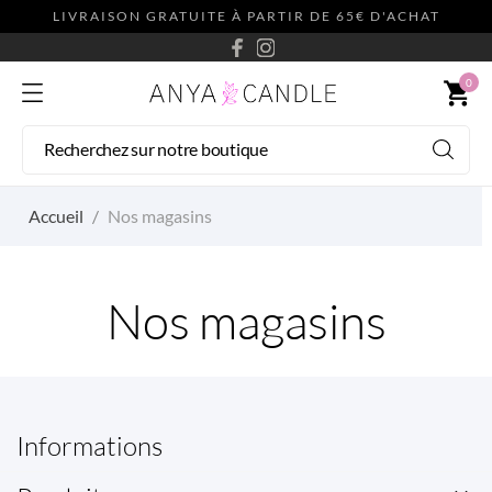
LIVRAISON GRATUITE À PARTIR DE 65€ D'ACHAT
0
shopping_cart
Accueil
Nos magasins
Nos magasins
Informations