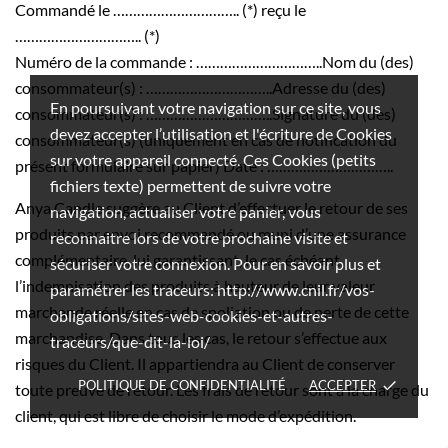
Commandé le ………………………….. (*) reçu le
………………………….. (*)
Numéro de la commande : …………………………..Nom du (des)
consommateur(s) : …………………………..Adresse du (des)
En poursuivant votre navigation sur ce site, vous
consommateur(s) : …………………………..Signature du (des)
devez accepter l’utilisation et l'écriture de Cookies
consommateur(s) (uniquement en cas de notification du
sur votre appareil connecté. Ces Cookies (petits
présent formulaire sur papier) Date : …………………………..
fichiers texte) permettent de suivre votre
Anya Candle suggère au Client d’effectuer le retour de ses
navigation, actualiser votre panier, vous
produits par envoi recommandé ou muni d’une assurance
reconnaitre lors de votre prochaine visite et
complémentaire, lui garantissant, le cas échéant,
sécuriser votre connexion. Pour en savoir plus et
l’indemnisation des produits à hauteur de leur valeur
paramétrer les traceurs: http://www.cnil.fr/vos-
marchande réelle en cas de spoliation ou de perte de cette
obligations/sites-web-cookies-et-autres-
marchandise. Dans tous les cas, le retour s’effectue aux
traceurs/que-dit-la-loi/
risques du Client. Il appartiendra au Client de conserver
POLITIQUE DE CONFIDENTIALITÉ
ACCEPTER
done
toute preuve de retour. Les frais de retour sont à la charge du
client, qui est libre de choisir le mode d’expédition.