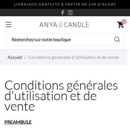
LIVRAISON GRATUITE À PARTIR DE 65€ D'ACHAT
0
shopping_cart
Accueil
Conditions générales d'utilisation et de vente
Conditions générales
d'utilisation et de
vente
PREAMBULE