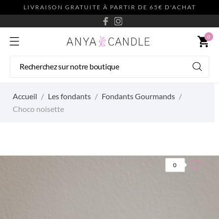
LIVRAISON GRATUITE À PARTIR DE 65€ D'ACHAT
0
shopping_cart
Accueil
Les fondants
Fondants Gourmands
Choco noisette
0