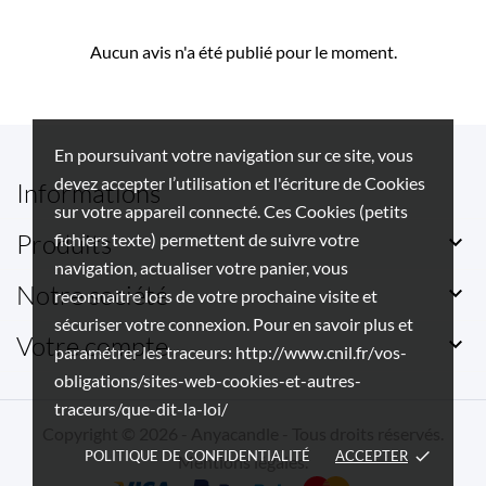
Aucun avis n'a été publié pour le moment.
En poursuivant votre navigation sur ce site, vous
devez accepter l’utilisation et l'écriture de Cookies
Informations
sur votre appareil connecté. Ces Cookies (petits
Produits
fichiers texte) permettent de suivre votre

navigation, actualiser votre panier, vous
Notre société

reconnaitre lors de votre prochaine visite et
sécuriser votre connexion. Pour en savoir plus et
Votre compte

paramétrer les traceurs: http://www.cnil.fr/vos-
obligations/sites-web-cookies-et-autres-
traceurs/que-dit-la-loi/
Copyright © 2026 - Anyacandle - Tous droits réservés.
POLITIQUE DE CONFIDENTIALITÉ
ACCEPTER
done
Mentions légales
.