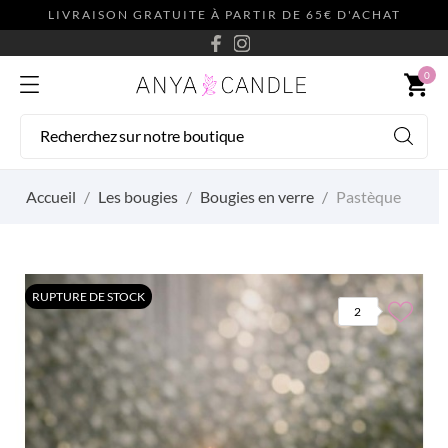
LIVRAISON GRATUITE À PARTIR DE 65€ D'ACHAT
0
shopping_cart
Accueil
Les bougies
Bougies en verre
Pastèque
RUPTURE DE STOCK
2