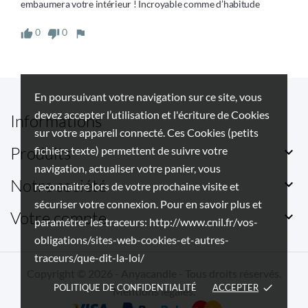
embaumera votre intérieur ! Incroyable comme d’habitude 
0
0
En poursuivant votre navigation sur ce site, vous
devez accepter l’utilisation et l'écriture de Cookies
Informations
sur votre appareil connecté. Ces Cookies (petits
Produits
fichiers texte) permettent de suivre votre

navigation, actualiser votre panier, vous
Notre société

reconnaitre lors de votre prochaine visite et
sécuriser votre connexion. Pour en savoir plus et
Votre compte

paramétrer les traceurs: http://www.cnil.fr/vos-
obligations/sites-web-cookies-et-autres-
traceurs/que-dit-la-loi/
Copyright © 2026 - Anyacandle - Tous droits réservés.
POLITIQUE DE CONFIDENTIALITÉ
ACCEPTER
done
Mentions légales
.