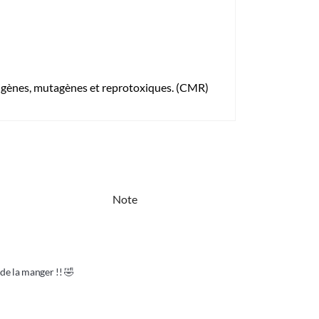
igènes, mutagènes et reprotoxiques. (CMR)
Note
 de la manger !! 🤣