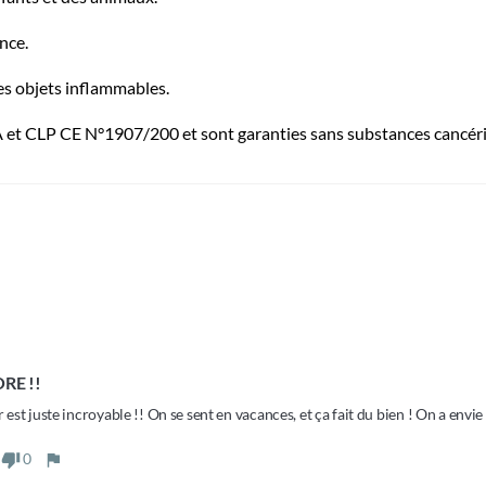
nce.
des objets inflammables.
A et CLP CE N°1907/200 et sont garanties sans substances cancér
RE !!
r est juste incroyable !! On se sent en vacances, et ça fait du bien ! On a envie
0