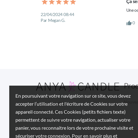
Ça sen
Une od
22/04/2024 08:44
Par Megan G.
0
Prod
En poursuivant votre navigation sur ce site, vous devez
Nouvea
Anya Candle
accepter l’utilisation et l'écriture de Cookies sur votre
8B Rue de la chapelle
appareil connecté. Ces Cookies (petits fichiers texte)
90400 Dorans
permettent de suivre votre navigation, actualiser votre
France
panier, vous reconnaitre lors de votre prochaine visite et
Email :
anyacandle@gmail.com
sécuriser votre connexion. Pour en savoir plus et