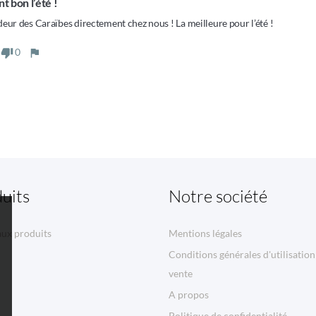
t bon l’été !
eur des Caraïbes directement chez nous ! La meilleure pour l’été ! 
0
uits
Notre société
ux produits
Mentions légales
Conditions générales d'utilisation
vente
A propos
Politique de confidentialité