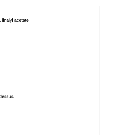
 linalyl acetate
 dessus.