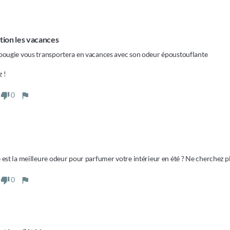
tion les vacances 
bougie vous transportera en vacances avec son odeur époustouflante 

 ! 
0
 est la meilleure odeur pour parfumer votre intérieur en été ? Ne cherchez plu
0