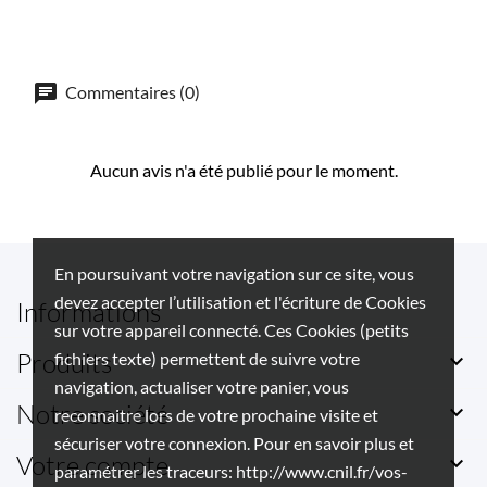
Commentaires (0)
Aucun avis n'a été publié pour le moment.
En poursuivant votre navigation sur ce site, vous
devez accepter l’utilisation et l'écriture de Cookies
Informations
sur votre appareil connecté. Ces Cookies (petits
Produits
fichiers texte) permettent de suivre votre

navigation, actualiser votre panier, vous
Notre société

reconnaitre lors de votre prochaine visite et
sécuriser votre connexion. Pour en savoir plus et
Votre compte

paramétrer les traceurs: http://www.cnil.fr/vos-