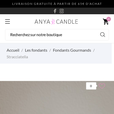
LIVRAISON GRATUITE À PARTIR DE 65€ D'ACHAT
0
shopping_cart
Accueil
Les fondants
Fondants Gourmands
Stracciatella
0