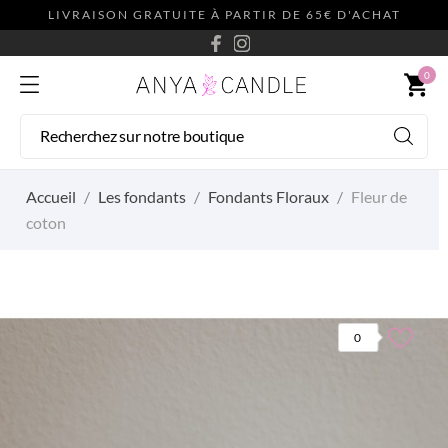
LIVRAISON GRATUITE À PARTIR DE 65€ D'ACHAT
0
shopping_cart
Accueil
Les fondants
Fondants Floraux
Fleur de
coton
0