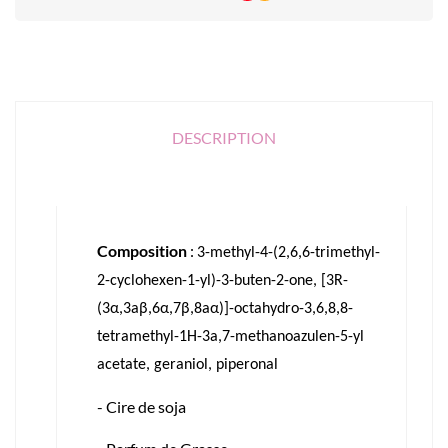
DESCRIPTION
Composition
:
3-methyl-4-(2,6,6-trimethyl-
2-cyclohexen-1-yl)-3-buten-2-one, [3R-
(3α,3aβ,6α,7β,8aα)]-octahydro-3,6,8,8-
tetramethyl-1H-3a,7-methanoazulen-5-yl
acetate, geraniol, piperonal
- Cire de soja