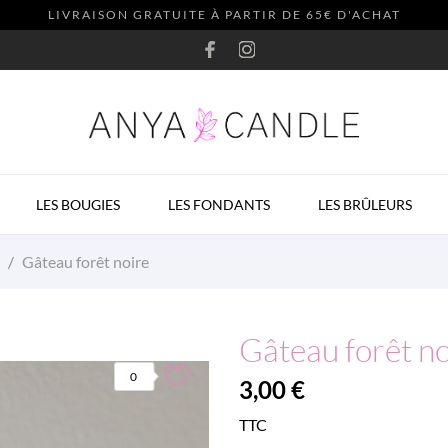
LIVRAISON GRATUITE À PARTIR DE 65€ D'ACHAT
LES BOUGIES
LES FONDANTS
LES BRÛLEURS
Gâteau forêt noire
Gâteau forêt no
0
3,00 €
TTC